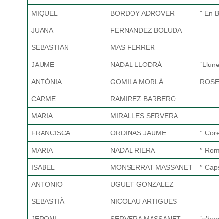
MIQUEL
BORDOY ADROVER
" En B
JUANA
FERNANDEZ BOLUDA
SEBASTIAN
MAS FERRER
JAUME
NADAL LLODRÀ
¨Llune
ANTÒNIA
GOMILA MORLÁ
ROSE
CARME
RAMIREZ BARBERO
MARIA
MIRALLES SERVERA
FRANCISCA
ORDINAS JAUME
′′ Cor
MARIA
NADAL RIERA
′′ Rom
ISABEL
MONSERRAT MASSANET
′′ Cap
ANTONIO
UGUET GONZALEZ
SEBASTIÀ
NICOLAU ARTIGUES
JERONI
SERVERA MASSANET
¨s′ho