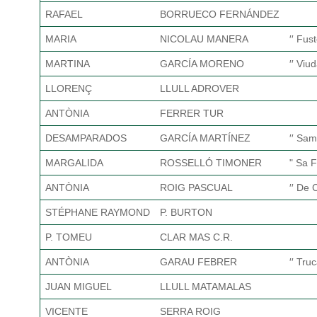
RAFAEL
BORRUECO FERNÁNDEZ
MARIA
NICOLAU MANERA
′′ Fust
MARTINA
GARCÍA MORENO
′′ Viu
LLORENÇ
LLULL ADROVER
ANTÒNIA
FERRER TUR
DESAMPARADOS
GARCÍA MARTÍNEZ
′′ Sam
MARGALIDA
ROSSELLÓ TIMONER
" Sa F
ANTÒNIA
ROIG PASCUAL
′′ De 
STÉPHANE RAYMOND
P. BURTON
P. TOMEU
CLAR MAS C.R.
ANTÒNIA
GARAU FEBRER
′′ Truc
JUAN MIGUEL
LLULL MATAMALAS
VICENTE
SERRA ROIG