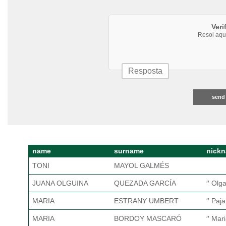
Veri
Resol aqu
send
name
surname
nick
TONI
MAYOL GALMÉS
JUANA OLGUINA
QUEZADA GARCÍA
′′ Olga
MARIA
ESTRANY UMBERT
′′ Pajar
MARIA
BORDOY MASCARÓ
′′ Mar