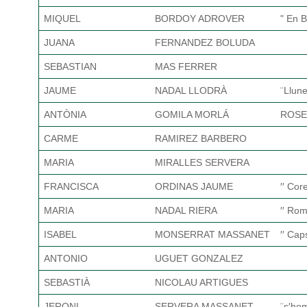
MIQUEL
BORDOY ADROVER
" En B
JUANA
FERNANDEZ BOLUDA
SEBASTIAN
MAS FERRER
JAUME
NADAL LLODRÀ
¨Llune
ANTÒNIA
GOMILA MORLÁ
ROSE
CARME
RAMIREZ BARBERO
MARIA
MIRALLES SERVERA
FRANCISCA
ORDINAS JAUME
′′ Cor
MARIA
NADAL RIERA
′′ Rom
ISABEL
MONSERRAT MASSANET
′′ Cap
ANTONIO
UGUET GONZALEZ
SEBASTIÀ
NICOLAU ARTIGUES
JERONI
SERVERA MASSANET
¨s′ho