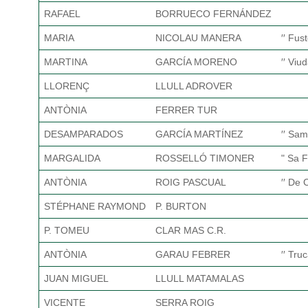
RAFAEL
BORRUECO FERNÁNDEZ
MARIA
NICOLAU MANERA
′′ Fust
MARTINA
GARCÍA MORENO
′′ Viu
LLORENÇ
LLULL ADROVER
ANTÒNIA
FERRER TUR
DESAMPARADOS
GARCÍA MARTÍNEZ
′′ Sam
MARGALIDA
ROSSELLÓ TIMONER
" Sa F
ANTÒNIA
ROIG PASCUAL
′′ De 
STÉPHANE RAYMOND
P. BURTON
P. TOMEU
CLAR MAS C.R.
ANTÒNIA
GARAU FEBRER
′′ Truc
JUAN MIGUEL
LLULL MATAMALAS
VICENTE
SERRA ROIG