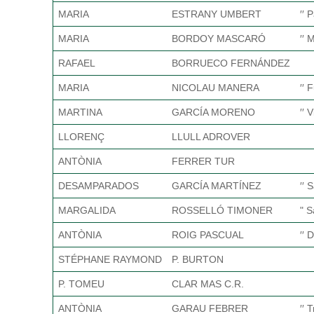
MARIA
ESTRANY UMBERT
′′ P
MARIA
BORDOY MASCARÓ
′′ 
RAFAEL
BORRUECO FERNÁNDEZ
MARIA
NICOLAU MANERA
′′ 
MARTINA
GARCÍA MORENO
′′ 
LLORENÇ
LLULL ADROVER
ANTÒNIA
FERRER TUR
DESAMPARADOS
GARCÍA MARTÍNEZ
′′ 
MARGALIDA
ROSSELLÓ TIMONER
" S
ANTÒNIA
ROIG PASCUAL
′′ 
STÉPHANE RAYMOND
P. BURTON
P. TOMEU
CLAR MAS C.R.
ANTÒNIA
GARAU FEBRER
′′ 