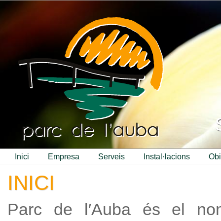
inici
empresa
serveis
instal·lacions
ob
INICI
Parc de l′Auba és el no