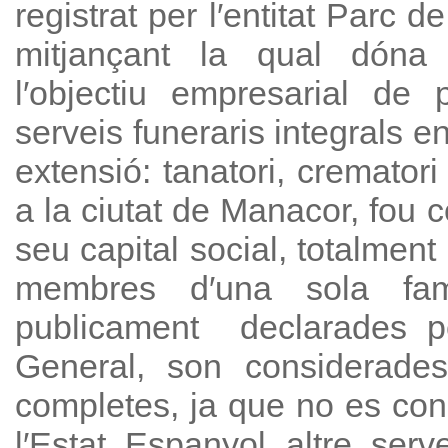
registrat per l′entitat Parc d
mitjançant la qual dóna
l′objectiu empresarial de 
serveis funeraris integrals en
extensió: tanatori, crematori
a la ciutat de Manacor, fou 
seu capital social, totalment
membres d′una sola famíl
publicament declarades pe
General, son considerad
completes, ja que no es conei
l′Estat Espanyol altre serve