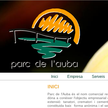
inici
empresa
serveis
INICI
Parc de l′Auba és el nom comercial regi
dóna a conéixer l′objectiu empresarial 
extensió: tanatori, crematori i cemen
constituida baix forma anònima i el se