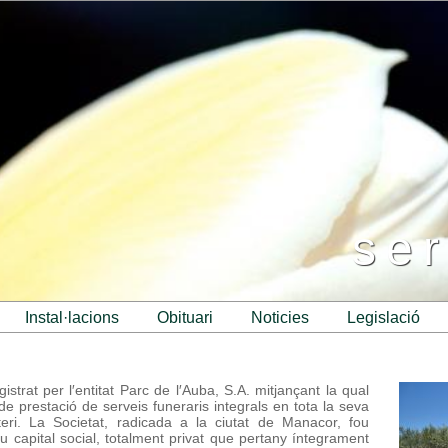
ser
instal·lacions
obituari
noticies
legislació
strat per l′entitat Parc de l′Auba, S.A. mitjançant la qual
de prestació de serveis funeraris integrals en tota la seva
teri. La Societat, radicada a la ciutat de Manacor, fou
u capital social, totalment privat que pertany íntegrament