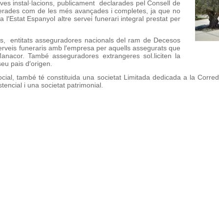
ves instal·lacions, publicament declarades pel Consell de
derades com de les més avançades i completes, ja que no
 a l′Estat Espanyol altre servei funerari integral prestat per
eis, entitats asseguradores nacionals del ram de Decesos
rveis funeraris amb l′empresa per aquells assegurats que
nacor. També asseguradores extrangeres sol.liciten la
seu pais d′origen.
l Social, també té constituida una societat Limitada dedicada a la Cor
tencial i una societat patrimonial.