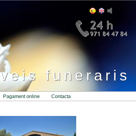
veis funeraris
pagament online
contacta