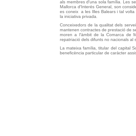
als membres d′una sola família. Les se
Mallorca d′Interés General, son consi
es coneix a les Illes Balears i tal volta
la iniciativa privada.
Conceixedors de la qualitat dels serv
mantenen contractes de prestació de se
moren a l′àmbit de la Comarca de Ma
repatriació dels difunts no nacionals al 
La mateixa família, titular del capita
beneficència particular de caràcter assis