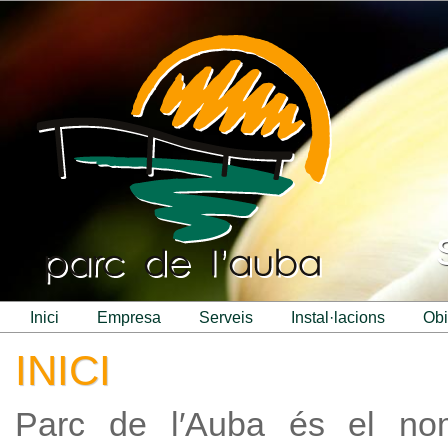
inici
empresa
serveis
instal·lacions
ob
INICI
Parc de l′Auba és el no