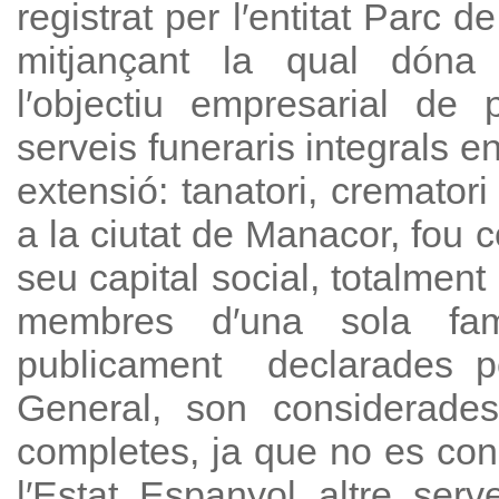
registrat per l′entitat Parc d
mitjançant la qual dóna
l′objectiu empresarial de 
serveis funeraris integrals en
extensió: tanatori, crematori
a la ciutat de Manacor, fou 
seu capital social, totalment
membres d′una sola famíl
publicament declarades pe
General, son considerad
completes, ja que no es conei
l′Estat Espanyol altre serve