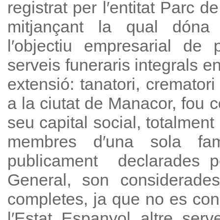
registrat per l′entitat Parc d
mitjançant la qual dóna
l′objectiu empresarial de 
serveis funeraris integrals en
extensió: tanatori, crematori
a la ciutat de Manacor, fou 
seu capital social, totalment
membres d′una sola famíl
publicament declarades pe
General, son considerad
completes, ja que no es conei
l′Estat Espanyol altre serve