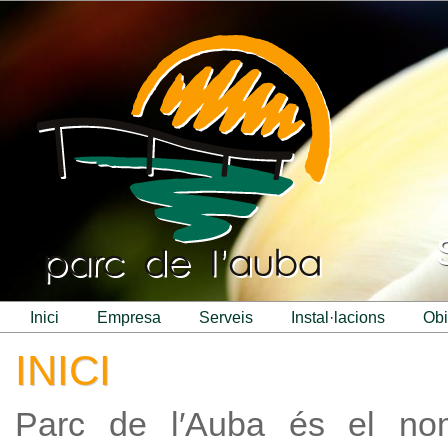
inici
empresa
serveis
instal·lacions
ob
INICI
Parc de l′Auba és el no