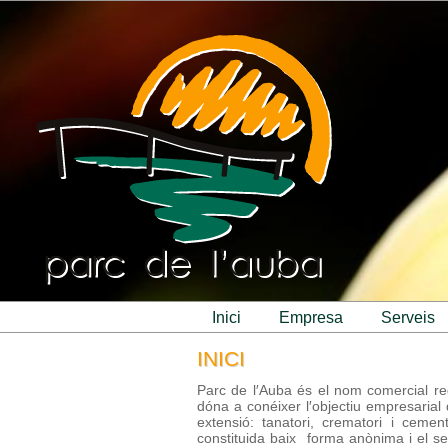
inici
empresa
serveis
INICI
Parc de l′Auba és el nom comercial regi
dóna a conéixer l′objectiu empresarial 
extensió: tanatori, crematori i cemen
constituida baix forma anònima i el se