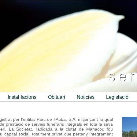
ser
instal·lacions
obituari
noticies
legislació
strat per l′entitat Parc de l′Auba, S.A. mitjançant la qual
de prestació de serveis funeraris integrals en tota la seva
teri. La Societat, radicada a la ciutat de Manacor, fou
u capital social, totalment privat que pertany íntegrament