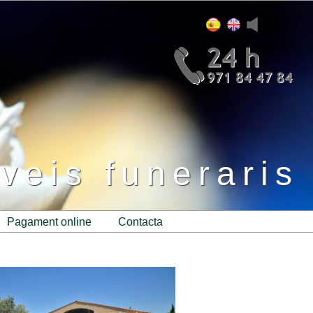
veis funeraris
pagament online
contacta