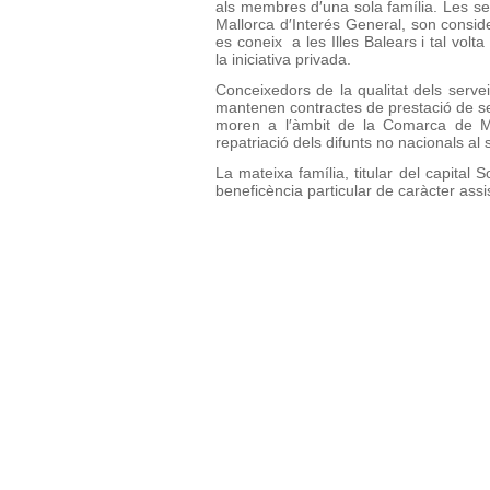
als membres d′una sola família. Les se
Mallorca d′Interés General, son consi
es coneix a les Illes Balears i tal volta
la iniciativa privada.
Conceixedors de la qualitat dels serv
mantenen contractes de prestació de se
moren a l′àmbit de la Comarca de Ma
repatriació dels difunts no nacionals al 
La mateixa família, titular del capita
beneficència particular de caràcter assis