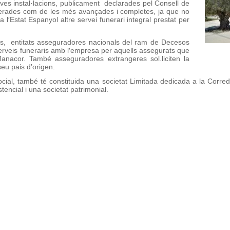
ves instal·lacions, publicament declarades pel Consell de
derades com de les més avançades i completes, ja que no
 a l′Estat Espanyol altre servei funerari integral prestat per
eis, entitats asseguradores nacionals del ram de Decesos
rveis funeraris amb l′empresa per aquells assegurats que
nacor. També asseguradores extrangeres sol.liciten la
seu pais d′origen.
l Social, també té constituida una societat Limitada dedicada a la Cor
tencial i una societat patrimonial.