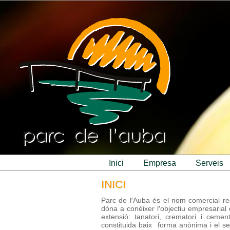
inici
empresa
serveis
INICI
Parc de l′Auba és el nom comercial regi
dóna a conéixer l′objectiu empresarial 
extensió: tanatori, crematori i cemen
constituida baix forma anònima i el se