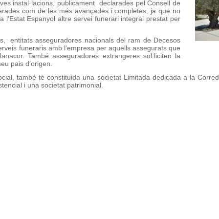
ves instal·lacions, publicament declarades pel Consell de
derades com de les més avançades i completes, ja que no
 a l′Estat Espanyol altre servei funerari integral prestat per
eis, entitats asseguradores nacionals del ram de Decesos
rveis funeraris amb l′empresa per aquells assegurats que
nacor. També asseguradores extrangeres sol.liciten la
seu pais d′origen.
l Social, també té constituida una societat Limitada dedicada a la Cor
tencial i una societat patrimonial.