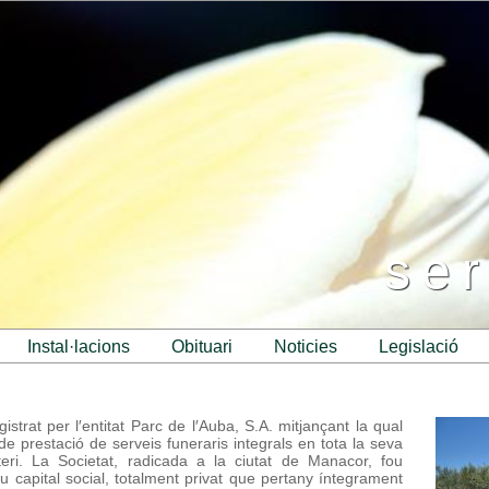
ser
instal·lacions
obituari
noticies
legislació
strat per l′entitat Parc de l′Auba, S.A. mitjançant la qual
de prestació de serveis funeraris integrals en tota la seva
teri. La Societat, radicada a la ciutat de Manacor, fou
u capital social, totalment privat que pertany íntegrament