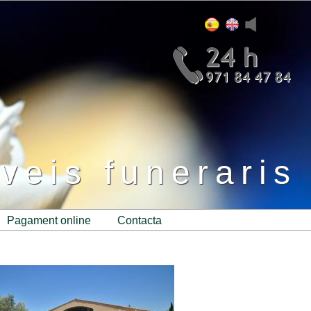
veis funeraris
pagament online
contacta