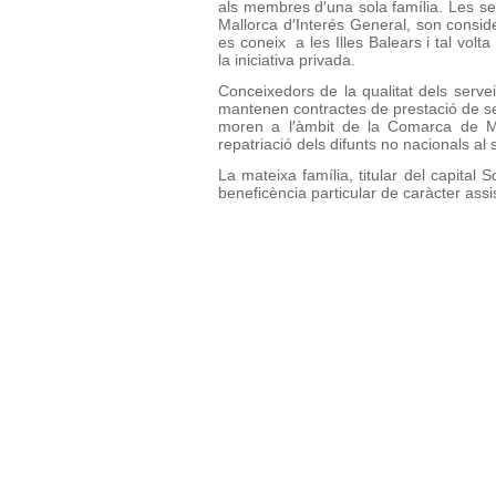
als membres d′una sola família. Les se
Mallorca d′Interés General, son consi
es coneix a les Illes Balears i tal volta
la iniciativa privada.
Conceixedors de la qualitat dels serv
mantenen contractes de prestació de se
moren a l′àmbit de la Comarca de Ma
repatriació dels difunts no nacionals al 
La mateixa família, titular del capita
beneficència particular de caràcter assis