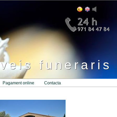
veis funeraris
pagament online
contacta