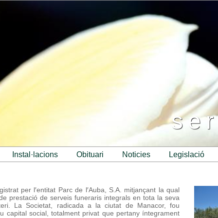
ser
instal·lacions
obituari
noticies
legislació
strat per l′entitat Parc de l′Auba, S.A. mitjançant la qual
de prestació de serveis funeraris integrals en tota la seva
teri. La Societat, radicada a la ciutat de Manacor, fou
u capital social, totalment privat que pertany íntegrament