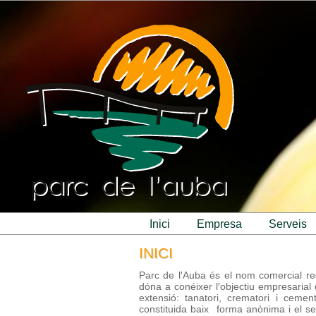
inici
empresa
serveis
INICI
Parc de l′Auba és el nom comercial regi
dóna a conéixer l′objectiu empresarial 
extensió: tanatori, crematori i cemen
constituida baix forma anònima i el se