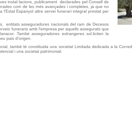
ves instal·lacions, publicament declarades pel Consell de
derades com de les més avançades i completes, ja que no
 a l′Estat Espanyol altre servei funerari integral prestat per
eis, entitats asseguradores nacionals del ram de Decesos
rveis funeraris amb l′empresa per aquells assegurats que
nacor. També asseguradores extrangeres sol.liciten la
seu pais d′origen.
l Social, també té constituida una societat Limitada dedicada a la Cor
tencial i una societat patrimonial.