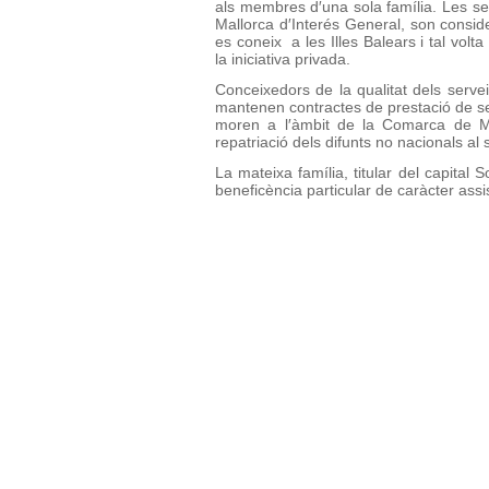
als membres d′una sola família. Les se
Mallorca d′Interés General, son consi
es coneix a les Illes Balears i tal volta
la iniciativa privada.
Conceixedors de la qualitat dels serv
mantenen contractes de prestació de se
moren a l′àmbit de la Comarca de Ma
repatriació dels difunts no nacionals al 
La mateixa família, titular del capita
beneficència particular de caràcter assis