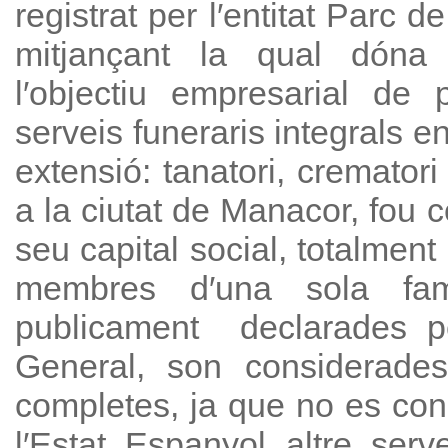
registrat per l′entitat Parc d
mitjançant la qual dóna
l′objectiu empresarial de 
serveis funeraris integrals en
extensió: tanatori, crematori
a la ciutat de Manacor, fou 
seu capital social, totalment
membres d′una sola famíl
publicament declarades pe
General, son considerad
completes, ja que no es conei
l′Estat Espanyol altre serve