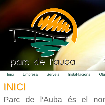
inici
empresa
serveis
instal·lacions
ob
INICI
Parc de l′Auba és el no