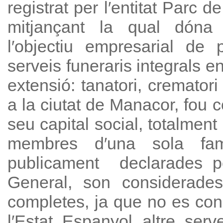
registrat per l′entitat Parc d
mitjançant la qual dóna
l′objectiu empresarial de 
serveis funeraris integrals en
extensió: tanatori, crematori
a la ciutat de Manacor, fou 
seu capital social, totalment
membres d′una sola famíl
publicament declarades pe
General, son considerad
completes, ja que no es conei
l′Estat Espanyol altre serve