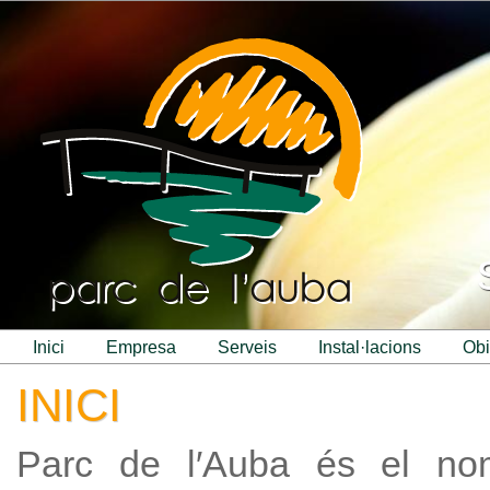
inici
empresa
serveis
instal·lacions
ob
INICI
Parc de l′Auba és el no