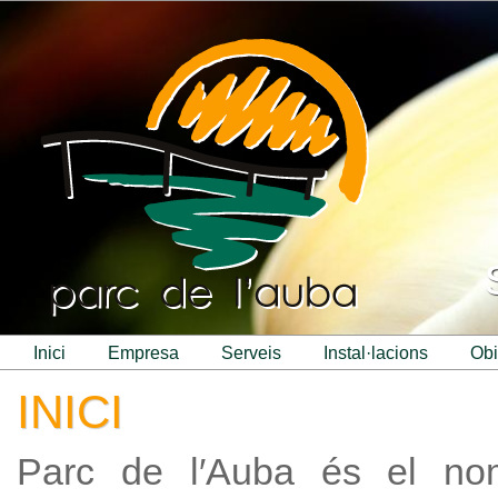
inici
empresa
serveis
instal·lacions
ob
INICI
Parc de l′Auba és el no