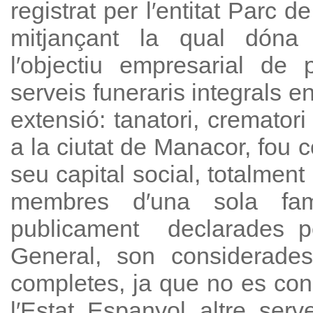
registrat per l′entitat Parc d
mitjançant la qual dóna
l′objectiu empresarial de 
serveis funeraris integrals en
extensió: tanatori, crematori
a la ciutat de Manacor, fou 
seu capital social, totalment
membres d′una sola famíl
publicament declarades pe
General, son considerad
completes, ja que no es conei
l′Estat Espanyol altre serve